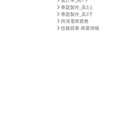
會計學_高1下
專題製作_高3上
專題製作_高3下
跨境電商實務
技藝競賽-商業簡報