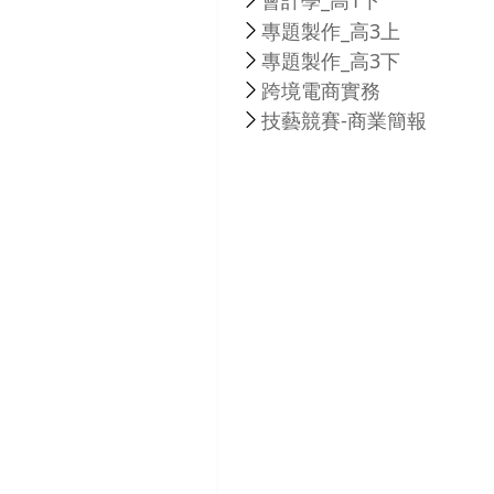
會計學_高1下
專題製作_高3上
專題製作_高3下
跨境電商實務
技藝競賽-商業簡報