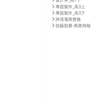
會計學_高1下
專題製作_高3上
專題製作_高3下
跨境電商實務
技藝競賽-商業簡報