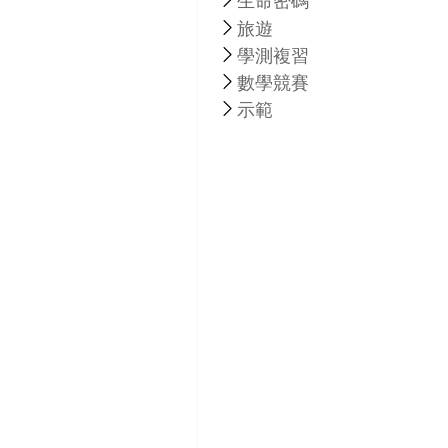
生命密碼
旅遊
學測複習
數學競賽
示範