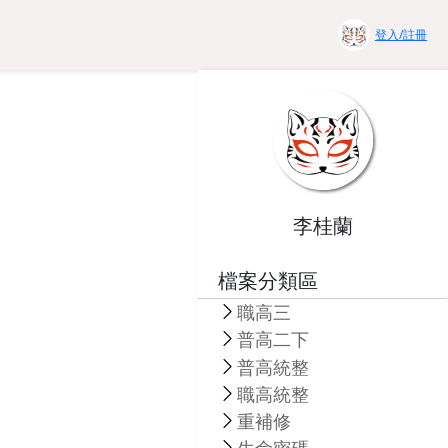
登入/註冊
李桂蘭
檔案分類區
職高三
普高二下
普高統整
職高統整
重補修